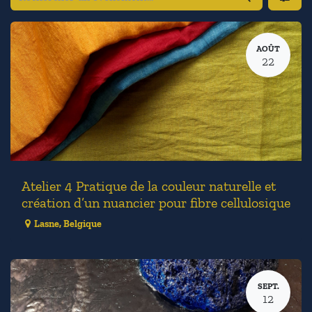
AOÛT
22
Atelier 4 Pratique de la couleur naturelle et
création d’un nuancier pour fibre cellulosique
Lasne
,
Belgique
SEPT.
12